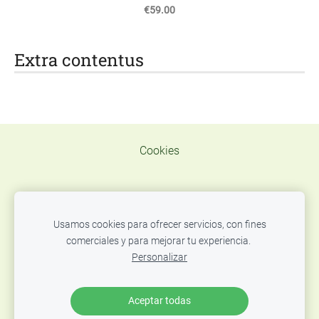
€59.00
Extra contentus
Cookies
Usamos cookies para ofrecer servicios, con fines
TELEF. WAT.
comerciales y para mejorar tu experiencia.
637319936 E MAIL
centxcentnatural@gmail.com
Personalizar
C/Josep Camprecios, 21 carrer de Correus i FIATC
Assegurances
Aceptar todas