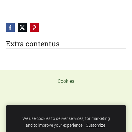
Extra contentus
Cookies
TELEF. WAT.
We use cookies to deliver services, for marketing
637319936 E MAIL
centxcentnatural@gmail.com
and to improve your experience.
Customize
C/Josep Camprecios, 21 carrer de Correus i FIATC