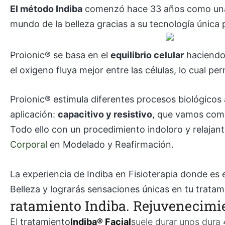
El método Indiba
comenzó hace 33 años como una te
mundo de la belleza gracias a su tecnología únic
Proionic® se basa en el
equilibrio celular
haciendo 
el oxigeno fluya mejor entre las células, lo cual pe
Proionic® estimula diferentes procesos biológicos 
aplicación:
capacitivo y resistivo
, que vamos comb
Todo ello con un procedimiento indoloro y relajan
Corporal
en Modelado y Reafirmación.
La experiencia de Indiba en Fisioterapia donde es
Belleza y lograrás sensaciones únicas en tu tratami
ratamiento Indiba. Rejuvenecimi
El
tratamiento
Indiba® Facial
s
uele durar unos dura