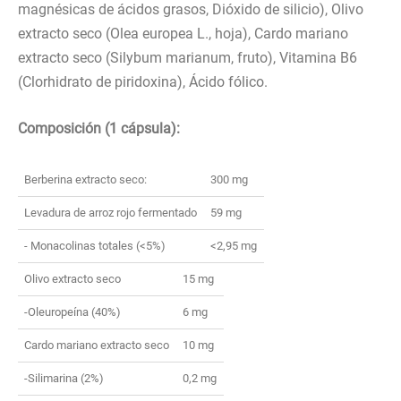
magnésicas de ácidos grasos, Dióxido de silicio), Olivo
extracto seco (Olea europea L., hoja), Cardo mariano
extracto seco (Silybum marianum, fruto), Vitamina B6
(Clorhidrato de piridoxina), Ácido fólico.
Composición (1 cápsula):
Berberina extracto seco:
300 mg
Levadura de arroz rojo fermentado
59 mg
- Monacolinas totales (<5%)
<2,95 mg
Olivo extracto seco
15 mg
-Oleuropeína (40%)
6 mg
Cardo mariano extracto seco
10 mg
-Silimarina (2%)
0,2 mg