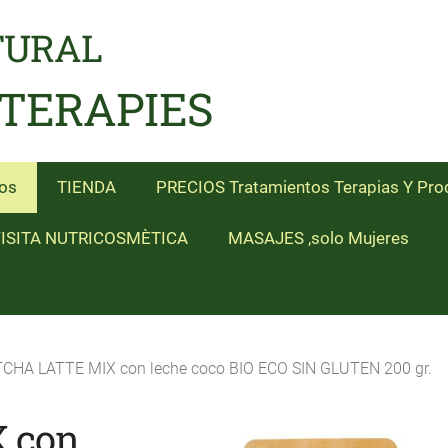
TURAL
 TERAPIES
os
TIENDA
PRECIOS Tratamientos Terapias Y Pro
ISITA NUTRICOSMÈTICA
MASAJES ,solo Mujeres
CHA LATTE MIX con leche coco BIO ECO SIN GLUTEN 200 gr.
 con