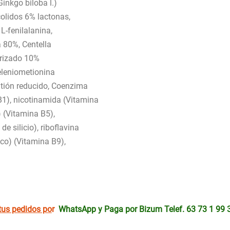
Ginkgo biloba l.)
olidos 6% lactonas,
L-fenilalanina,
ja 80%, Centella
arizado 10%
seleniometionina
atión reducido, Coenzima
1), nicotinamida (Vitamina
 (Vitamina B5),
e silicio), riboflavina
ico) (Vitamina B9),
tus pedidos po
r
WhatsApp y Paga por Bizum Telef. 63 73 1 99 