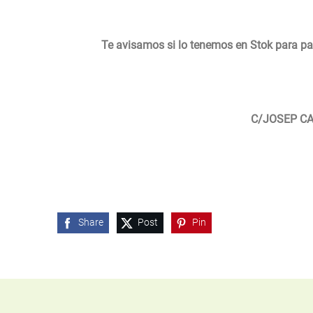
Te avisamos si lo tenemos en Stok para pas
C/JOSEP CA
08950 Esplu
Share
Post
Pin