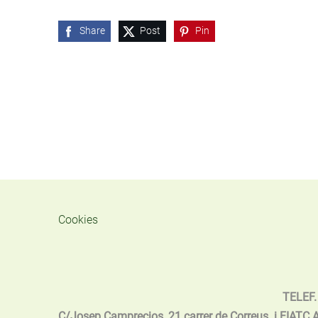
Share
Post
Pin
Cookies
TELEF. WAT. 637319
C/Josep Camprecios, 21 carrer de Correus i FIATC