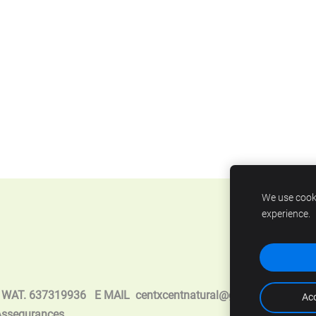
We use cooki
experience.
936 E MAIL
centxcentnatural@gmail.com
Acc
 Assegurances