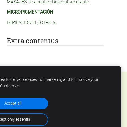
MASAJES Terapeutico,Descontracturante..
MICROPIGMENTACIÓN
DEPILACIÓN ELÉCTRICA
Extra contentus
es to deliver services, for marketing and to improve your
Customize
Accept all
ept only essential