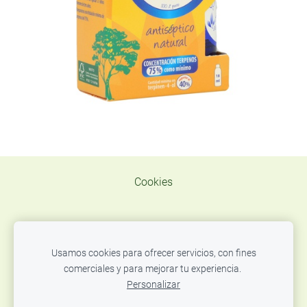
Cookies
Usamos cookies para ofrecer servicios, con fines
TELEF. WAT.
comerciales y para mejorar tu experiencia.
637319936 E MAIL
centxcentnatural@gmail.com
Personalizar
C/Josep Camprecios, 21 carrer de Correus i FIATC