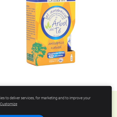
es to deliver services, for marketing and to improve your
Customize