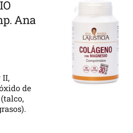
IO
mp. Ana
II,
óxido de
(talco,
rasos).