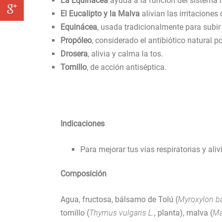
La Equinácea
ayuda a la función del sistema 
El Eucalipto y la Malva
alivian las irritaciones
Equinácea
, usada tradicionalmente para subir
Propóleo
, considerado el antibiótico natural po
Drosera
, alivia y calma la tos.
Tomillo
, de acción antiséptica.
Indicaciones
Para mejorar tus vías respiratorias y ali
Composición
Agua, fructosa, bálsamo de Tolú (
Myroxylon b
tomillo (
Thymus vulgaris L.
, planta), malva (
Ma