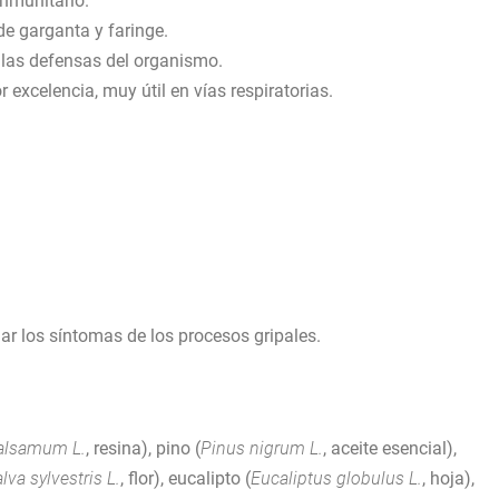
inmunitario.
 de garganta y faringe.
 las defensas del organismo.
r excelencia, muy útil en vías respiratorias.
viar los síntomas de los procesos gripales.
alsamum L.
, resina), pino (
Pinus nigrum L.
, aceite esencial),
lva
sylvestris L.
, flor), eucalipto (
Eucaliptus globulus L.
, hoja),