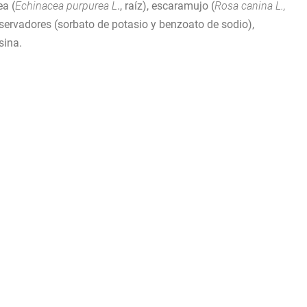
ea (
Echinacea purpurea L
., raíz), escaramujo (
Rosa
canina L.,
ervadores (sorbato de potasio y benzoato de sodio),
sina.