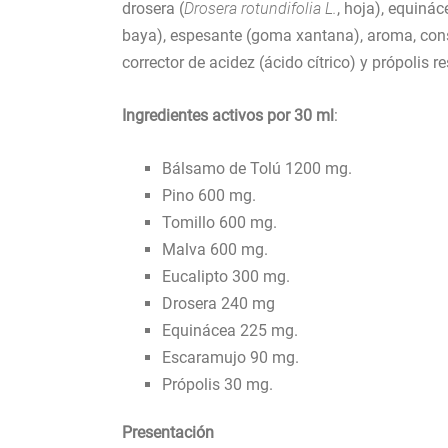
drosera (
Drosera rotundifolia L.
, hoja), equinác
baya), espesante (goma xantana), aroma, cons
corrector de acidez (ácido cítrico) y própolis re
Ingredientes activos por 30 ml
:
Bálsamo de Tolú 1200 mg.
Pino 600 mg.
Tomillo 600 mg.
Malva 600 mg.
Eucalipto 300 mg.
Drosera 240 mg
Equinácea 225 mg.
Escaramujo 90 mg.
Própolis 30 mg.
Presentación