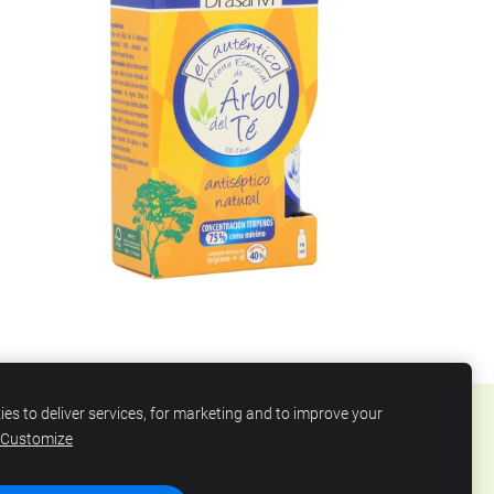
es to deliver services, for marketing and to improve your
Customize