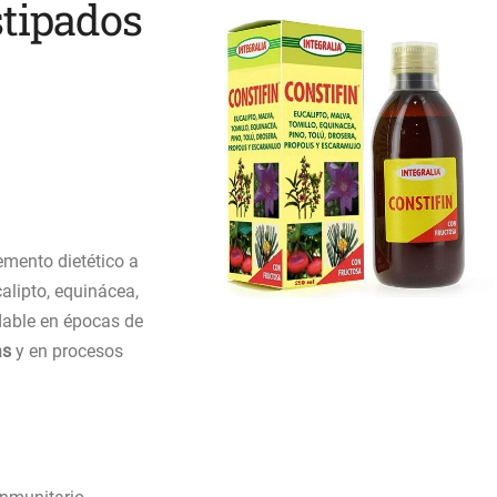
stipados
mento dietético a
alipto, equinácea,
dable en épocas de
as
y en procesos