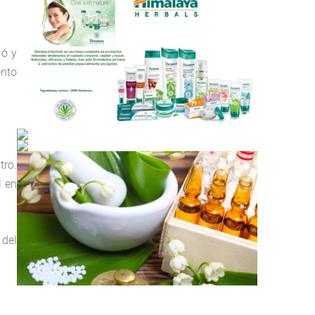
 ó y
ento
tro.
l en
 del