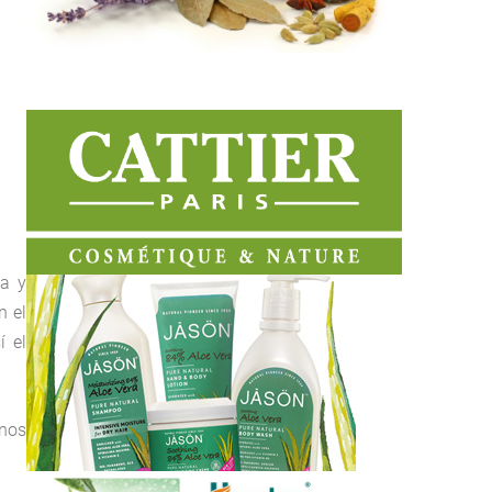
ía y
n el
í el
 nos