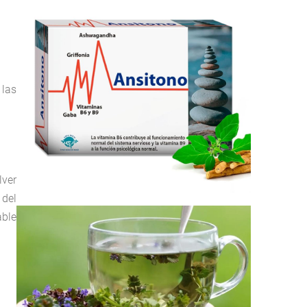
 las
lver
 del
able