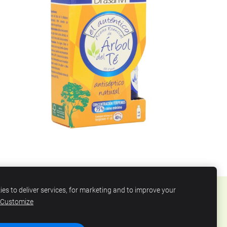
es to deliver services, for marketing and to improve your
Customize