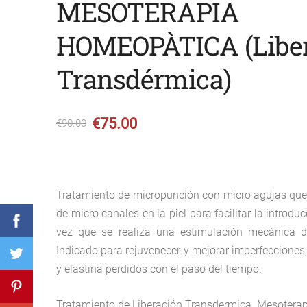
MESOTERAPIA
HOMEOPÀTICA (Libe
Transdérmica)
€75.00
€90.00
Tratamiento de micropunción con micro agujas que 
de micro canales en la piel para facilitar la introdu
vez que se realiza una estimulación mecánica de
Indicado para rejuvenecer y mejorar imperfecciones
y elastina perdidos con el paso del tiempo.
Tratamiento de Liberación Transdermica Mesoterapia