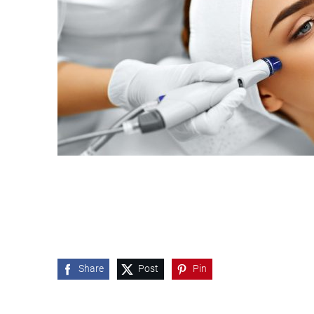
Share
Post
Pin