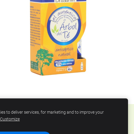
es to deliver services, for marketing and to improve your
Customize