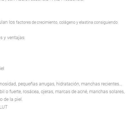
ulan los
factores de crecimiento, colágeno y elastina consiguiendo
s y ventajas:
iel
minosidad, pequeñas arrugas, hidratación, manchas recientes…
il o fuerte, rosácea, ojeras, marcas de acné, manchas solares,
 de la piel.
ALUT