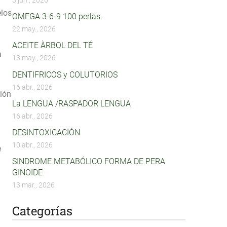
3 jun., 2026
elos
OMEGA 3-6-9 100 perlas.
22 may., 2026
ACEITE ÀRBOL DEL TÉ
a
13 may., 2026
DENTIFRICOS y COLUTORIOS
16 abr., 2026
ción
La LENGUA /RASPADOR LENGUA
16 abr., 2026
DESINTOXICACIÓN
10 abr., 2026
e
SINDROME METABÓLICO FORMA DE PERA
GINOIDE
13 mar., 2026
Categorías