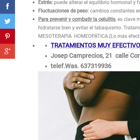
Estrés:
puede alterar el equilibrio hormonal y 
Fluctuaciones de peso:
cambios constantes en e
Para
prevenir y combatir la celulitis
, es clave 
hidratarse bien y evitar el tabaquismo. Trata
MESOTERAPIA HOMEOPÀTICA.(Lo más efectivo
TRATAMIENTOS MUY EFECTIVO
Josep Camprecios, 21 calle Co
telef.Was. 637319936