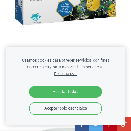
INMUNE-STAR Jalea Real Forte con
Usamos cookies para ofrecer servicios, con fines
comerciales y para mejorar tu experiencia.
Reishi,Shiitake,Maitake,Equinacea...20 viales
Personalizar
€30.00
€24.99
Aceptar todas
Aceptar solo esenciales